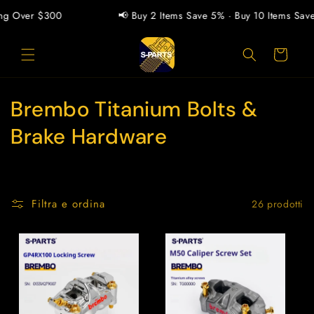
Vai
direttamente
g Over $300
📢 Buy 2 Items Save 5% · Buy 10 Items Save 
ai contenuti
Carrello
C
Brembo Titanium Bolts &
o
Brake Hardware
l
l
Filtra e ordina
26 prodotti
e
z
i
o