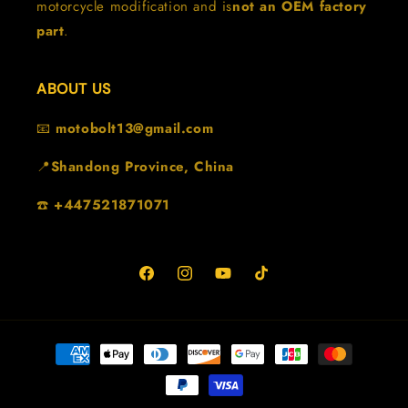
motorcycle modification and is
not an OEM factory
part
.
ABOUT US
📧
motobolt13@gmail.com
📍
Shandong Province, China
☎️
+447521871071
Facebook
Instagram
YouTube
TikTok
Metodi
di
pagamento